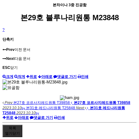
본차이나 3중 진공함
본29호 블루나리원통 M23848
?
단축키
Prev
이전 문서
Next
다음 문서
ESC
닫기
크게
작게
위로
아래로
댓글로 가기
인쇄
Prev
본27호 코르사지레드원통 T39858
본27호 코르사지레드원통 T39858
2023.10.10
본31호 레드나리원통 T25848
Next
본31호 레드나리원통
by
T25848
2023.10.10
by
위로
아래로
댓글로 가기
인쇄
목록
열기
닫기