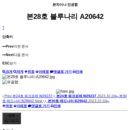
본차이나 진공함
본28호 블루나리 A20642
?
단축키
Prev
이전 문서
Next
다음 문서
ESC
닫기
크게
작게
위로
아래로
댓글로 가기
인쇄
Prev
본24호 핑크포레 W29237
본24호 핑크포레 W29237
2023.10.10
본30
by
호 레드나리 B29642
Next
본30호 레드나리 B29642
2023.10.10
by
위로
아래로
댓글로 가기
인쇄
목록
열기
닫기